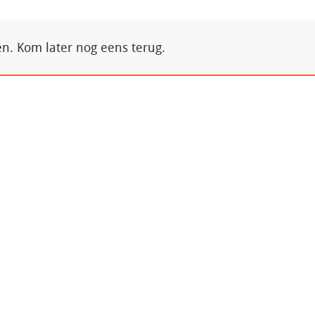
. Kom later nog eens terug.